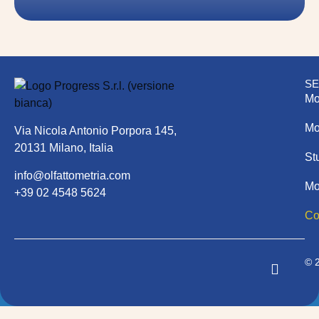
SE
Mo
Mo
Via Nicola Antonio Porpora 145,
20131 Milano, Italia
St
info@olfattometria.com
Mo
+39 02 4548 5624
Co
© 